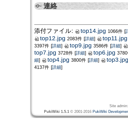
連絡
添付ファイル:
top14.jpg
1066件
[
top12.jpg
top11.jpg
2083件
[
詳細
]
top9.jpg
3397件
[
詳細
]
3586件
[
詳細
]
top7.jpg
top6.jpg
3728件
[
詳細
]
378
top4.jpg
top3.jp
細
]
3800件
[
詳細
]
4137件
[
詳細
]
Site admin
PukiWiki 1.5.1
© 2001-2016
PukiWiki Developme