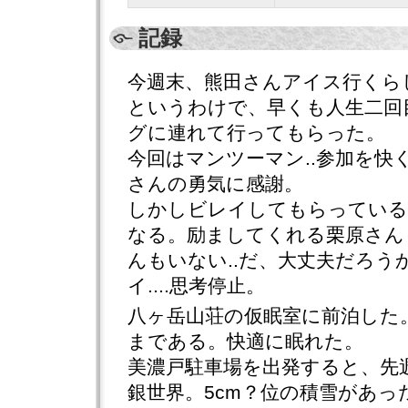
記録
今週末、熊田さんアイス行くら
というわけで、早くも人生二回
グに連れて行ってもらった。
今回はマンツーマン..参加を快
さんの勇気に感謝。
しかしビレイしてもらっている
なる。励ましてくれる栗原さん
んもいない..だ、大丈夫だろう
イ....思考停止。
八ヶ岳山荘の仮眠室に前泊した
まである。快適に眠れた。
美濃戸駐車場を出発すると、先
銀世界。5cm？位の積雪があっ