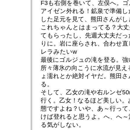
F3も右側を巻いて、左俣へ。
アイゼン外れる！鉱泉で準備し
した足元を見て、熊田さんがし
これちゃんとはまってる？大丈夫
てもらったし、先週大丈夫だった
りに。岩に座らされ、合わせ直
レラみたいw
最後にゴルジュの滝を登る。強
所々薄氷の向こうに水流が見え
ょ濡れとか絶対イヤだ。熊田さ
る。
そして、乙女の滝や右ルンゼ5
行く。乙女！なるほど美しい。あ
態ですよね？いや、あ～行って
けば登れると思うよ。へ、へ～
る気がしない。