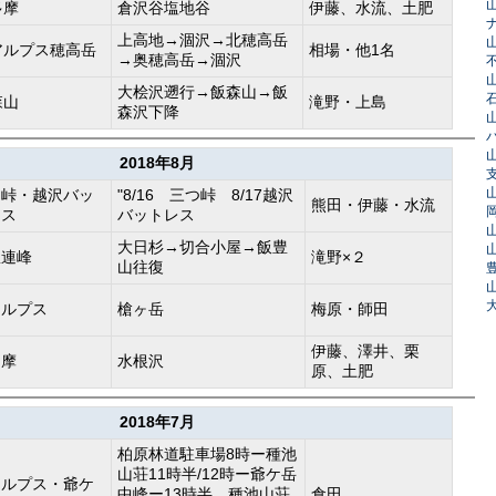
山
多摩
倉沢谷塩地谷
伊藤、水流、土肥
上高地→涸沢→北穂高岳
山
アルプス穂高岳
相場・他1名
→奥穂高岳→涸沢
山
大桧沢遡行→飯森山→飯
森山
滝野・上島
森沢下降
山
山
2018年8月
山
つ峠・越沢バッ
"8/16 三つ峠 8/17越沢
熊田・伊藤・水流
レス
バットレス
山
大日杉→切合小屋→飯豊
山
豊連峰
滝野×２
山往復
山
アルプス
槍ヶ岳
梅原・師田
伊藤、澤井、栗
多摩
水根沢
原、土肥
2018年7月
柏原林道駐車場8時ー種池
山荘11時半/12時ー爺ケ岳
アルプス・爺ケ
中峰ー13時半、種池山荘
倉田