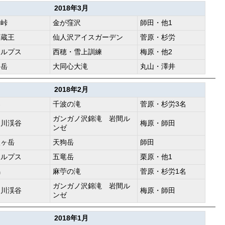
2018年3月
つ峠
金が窪沢
師田・他1
形蔵王
仙人沢アイスガーデン
菅原・杉労
アルプス
西穂・雪上訓練
梅原・他2
ヶ岳
大同心大滝
丸山・澤井
2018年2月
梨
千波の滝
菅原・杉労3名
ガンガノ沢錦滝 岩間ル
白川渓谷
梅原・師田
ンゼ
八ヶ岳
天狗岳
師田
アルプス
五竜岳
栗原・他1
馬
麻苧の滝
菅原・杉労1名
ガンガノ沢錦滝 岩間ル
白川渓谷
梅原・師田
ンゼ
2018年1月