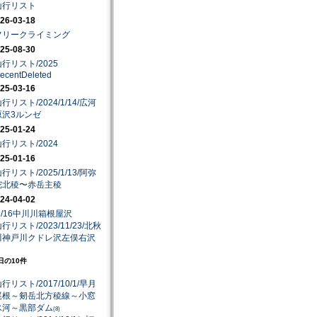
山行リスト
26-03-18
フリークライミング
25-08-30
山行リスト/2025
ecentDeleted
25-03-16
行リスト/2024/1/14/広河
原沢3ルンゼ
25-01-24
山行リスト/2024
25-01-16
行リスト/2025/1/13/阿弥
陀北稜〜赤岳主稜
24-04-02
.3/16中川川箱根屋沢
行リスト/2023/11/23/北秋
川神戸川クドレ沢左俣右沢
日の10件
行リスト/2017/10/1/早月
尾根～剱岳北方稜線～小窓
氷河～黒部ダム
(8)