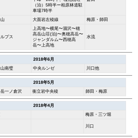
（泊）5時半ー柏原林道駐
車場7時半
牆山
大面岩左稜線
梅原・師田
上高地〜横尾〜涸沢〜穂
高岳山荘(泊)〜奥穂高岳〜
アルプス
水流
ジャンダルム〜西穂高
岳〜上高地
2018年6月
伏山南璧
中央ルンゼ
川口他
2018年5月
川岳一ノ倉沢
衝立岩中央稜
師田・梅原
2018年4月
笠
梅原・三ツ堀
山
川口