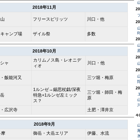
2018年11月
20
星山
フリースピリッツ
川口・他
20
R
川キャンプ場
ザイル祭
多数
20
山
2018年10月
20
カリムノス島・レオニデ
シャ
川口・他
ィオ
20
山
・飯能河又
三ツ堀・梅原
20
1ルンゼ→錫思杖戯/深夜
三ツ堀・師田・梅
岳
特急+1ルンゼ左ミック
原
山
ス？
・広沢寺
土肥・澤井京
今
2018年9月
山
多摩
御岳・大岳エリア
伊藤、水流