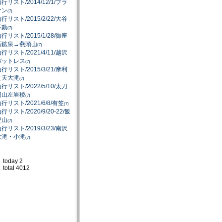
行リスト/2014/12/1/プラ
ナン
(7)
行リスト/2015/2/22/大谷
不動
(7)
行リスト/2015/1/28/御座
石鉱泉→燕頭山
(7)
行リスト/2021/4/11/越沢
バットレス
(7)
行リスト/2015/3/21/摩利
支天大滝
(7)
行リスト/2022/5/10/太刀
岡山左岩稜
(7)
行リスト/2021/6/8/有笠
(7)
行リスト/2020/9/20-22/飯
豊山
(7)
行リスト/2019/3/23/南沢
大滝・小滝
(7)
today 2
total 4012