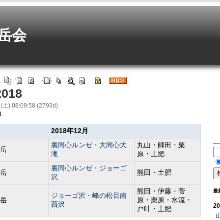
岳会
018
 (土) 08:09:58 (2793d)
8
2018年12月
裏同心ルンゼ・大同心大
丸山・師田・栗
岳
滝
原・土肥
裏同心ルンゼ・ジョーゴ
岳
熊田・土肥
沢
熊田・伊藤・菅
最
ジョーゴ沢・峰の松目南
岳
原・栗原・水流・
西沢
20
戸叶・土肥