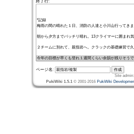
終了行:
ページ名:
Site admin
PukiWiki 1.5.1
© 2001-2016
PukiWiki Developme