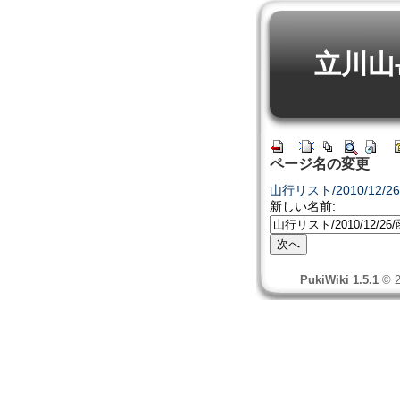
立川山
ページ名の変更
山行リスト/2010/12/2
新しい名前:
PukiWiki 1.5.1
© 2