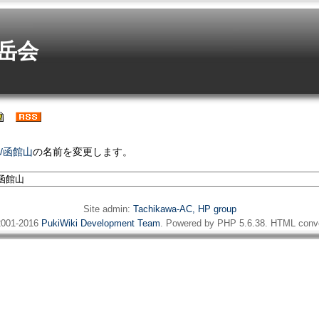
岳会
6/函館山
の名前を変更します。
Site admin:
Tachikawa-AC, HP group
001-2016
PukiWiki Development Team
. Powered by PHP 5.6.38. HTML conve