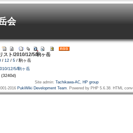
岳会
山行リスト/2010/12/5/駒ヶ岳
0
/
12
/
5
/ 駒ヶ岳
010/12/5/駒ヶ岳
(3240d)
Site admin:
Tachikawa-AC, HP group
001-2016
PukiWiki Development Team
. Powered by PHP 5.6.38. HTML conve