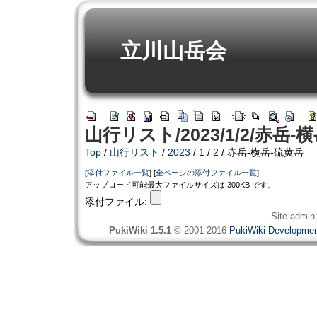
立川山岳会
山行リスト/2023/1/2/赤岳-
Top
/
山行リスト
/
2023
/
1
/
2
/ 赤岳-横岳-硫黄岳
[
添付ファイル一覧
] [
全ページの添付ファイル一覧
]
アップロード可能最大ファイルサイズは 300KB です。
添付ファイル:
Site admin
PukiWiki 1.5.1
© 2001-2016
PukiWiki Developme