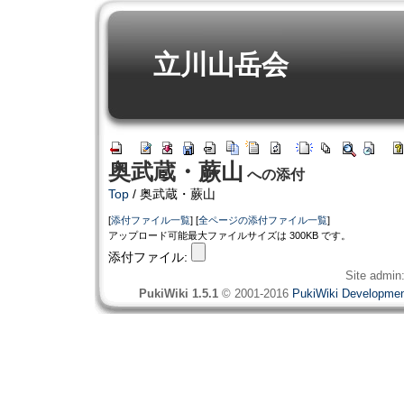
立川山岳会
奥武蔵・蕨山
への添付
Top
/ 奥武蔵・蕨山
[
添付ファイル一覧
] [
全ページの添付ファイル一覧
]
アップロード可能最大ファイルサイズは 300KB です。
添付ファイル:
Site admin
PukiWiki 1.5.1
© 2001-2016
PukiWiki Developme