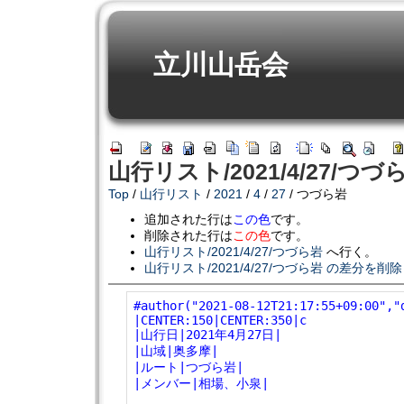
立川山岳会
山行リスト/2021/4/27/つづ
Top
/
山行リスト
/
2021
/
4
/
27
/ つづら岩
追加された行は
この色
です。
削除された行は
この色
です。
山行リスト/2021/4/27/つづら岩
へ行く。
山行リスト/2021/4/27/つづら岩 の差分を削除
#author("2021-08-12T21:17:55+09:00","
|CENTER:150|CENTER:350|c
|山行日|2021年4月27日|
|山域|奥多摩|
|ルート|つづら岩|
|メンバー|相場、小泉|