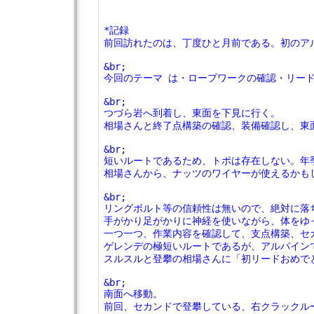
*記録
前回訪れたのは、丁度ひと月前である。初のア
&br;　
今回のテーマ は・ロープワークの確認・リー
&br;　
つづら岩へ到着し、東面を下見に行く。
相場さんと終了点構築の確認、装備確認し、東
&br;　
短いルートであるため、トポは存在しない。年
相場さんから、ナッツのワイヤーが使えるかも
&br;　
リングボルト等の信頼性は無いので、絶対に落
手がかり足がかりに神経を使いながら、体をゆ
一つ一つ、作業内容を確認して、支点構築、セ
ゲレンデの極短いルートであるが、アルパイン
スルスルと登攀の相場さんに「初リードおめで
&br;　
南面へ移動。
前回、セカンドで登攀している、右クラックル