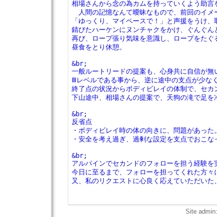
相場さんから念の為カムを持っていくよう助言
　人間の記憶なんて曖昧なもので、前回のイメ
「ゆっくり、マイペースで！」と声援をうけ、
錆びたハーケンにヌンチャクをかけ、ぐんぐん
再び、ロープ張り気味を意識し、ロープをたぐ
昼食をとり休憩。
&br;　
一般ルートリードの提案も、心身共に自信が無
Ⅲレベルである事から、逆に途中の支点が少な
終了点の状況からボディビレイの体制で、セカ
下山途中、相場さんの提案で、天狗の滝で足を
&br;　
反省点
・ボディビレイ時の体の向きに、問題があった
・安全を考え過ぎ、過剰な設定を支点でおこな
&br;　
アルパインでセカンドのフォローを担う経験を
今日に至るまで、フォローを担ってくれた方々
又、私のリクエストに心良く応えていただいた
Site admin