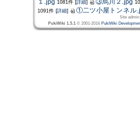
１.jpg
③烏川２.jpg
1081件
[
詳細
]
1
①二ツ小屋トンネル.j
1091件
[
詳細
]
Site admin
PukiWiki 1.5.1
© 2001-2016
PukiWiki Developme