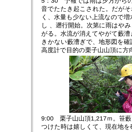
5：30 予報では雨は夕方から
音でたたき起こされた。だがそ
く、水量も少ない上流なので増
し 、遡行開始。次第に雨はや
がる。水流が消えてやがて藪漕
きかない藪漕ぎで、地形図を確
高度計で目的の栗子山山頂に方
9:00 栗子山山頂1,217ｍ。
つけた時は嬉しくて、現在地を