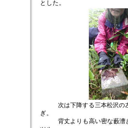
とした。
次は下降する三本松沢の左
ぎ。
背丈よりも高い密な藪漕ぎ