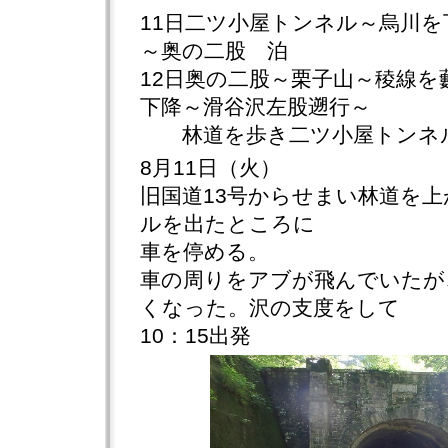
11日二ツ小屋トンネル～烏川
～奥の二股 泊
12日奥の二股～栗子山～稜線を
下降～滑谷沢左股遡行～
林道を歩き二ツ小屋トンネ
8月11日（火）
旧国道13号からせまい林道を
ルを出たところに
車を停める。
車の周りをアブが飛んでいたが
くなった。沢の支度をして
10：15出発