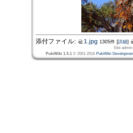
添付ファイル:
1.jpg
1305件
[
詳細
]
Site admin
PukiWiki 1.5.1
© 2001-2016
PukiWiki Developme