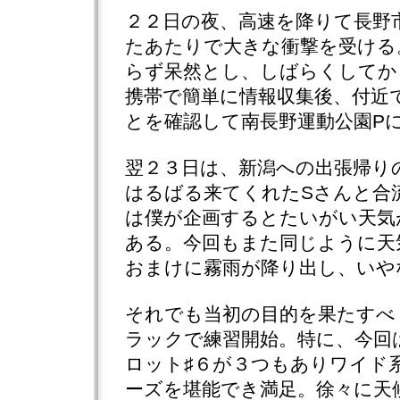
２２日の夜、高速を降りて長野
たあたりで大きな衝撃を受ける
らず呆然とし、しばらくしてか
携帯で簡単に情報収集後、付近
とを確認して南長野運動公園P
翌２３日は、新潟への出張帰り
はるばる来てくれたSさんと合
は僕が企画するとたいがい天気
ある。今回もまた同じように天
おまけに霧雨が降り出し、いや
それでも当初の目的を果たすべ
ラックで練習開始。特に、今回
ロット♯６が３つもありワイド
ーズを堪能でき満足。徐々に天