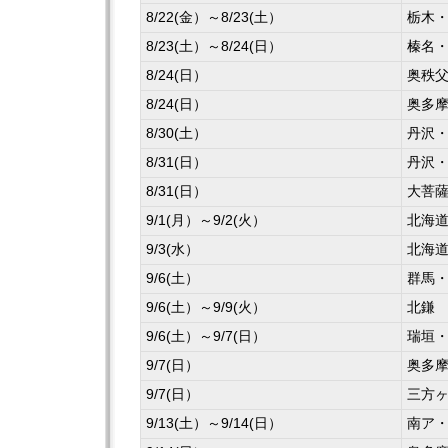
8/22(金）～8/23(土）
栃木
8/23(土）～8/24(日）
榛名
8/24(日）
奥秩
8/24(日）
奥多
8/30(土）
丹沢
8/31(日）
丹沢
8/31(日）
大菩
9/1(月）～9/2(火）
北海
9/3(水）
北海
9/6(土）
群馬
9/6(土）～9/9(火）
北鎌
9/6(土）～9/7(日）
瑞垣
9/7(日）
奥多
9/7(日）
三方
9/13(土）～9/14(日）
南ア