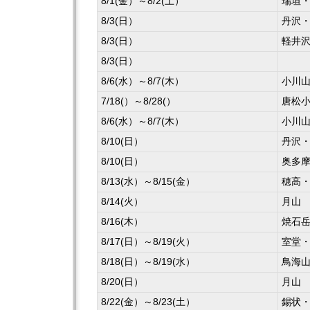
8/1(金）～8/2(土）
瑞垣
8/3(日）
丹沢
8/3(日）
軽井
8/3(日）
8/6(水）～8/7(木）
小川
7/18(）～8/28(）
唐松
8/6(水）～8/7(木）
小川
8/10(日）
丹沢
8/10(日）
奥多
8/13(水）～8/15(金）
穂高
8/14(火）
月山
8/16(木）
焼石
8/17(日）～8/19(火）
室堂
8/18(日）～8/19(水）
鳥海
8/20(日）
月山
8/22(金）～8/23(土）
錫状・