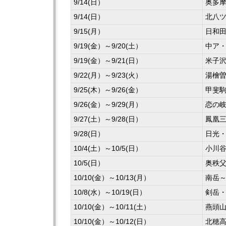
9/14(日）
奥多
9/14(日）
北八
9/15(月）
日和
9/19(金）～9/20(土）
中ア
9/19(金）～9/21(日）
米子
9/22(月）～9/23(火）
湯檜
9/25(木）～9/26(金）
甲斐
9/26(金）～9/29(月）
恋の
9/27(土）～9/28(日）
鳳凰
9/28(日）
日光
10/4(土）～10/5(日）
小川
10/5(日）
奥秩
10/10(金）～10/13(月）
南岳
10/8(水）～10/19(日）
剣岳
10/10(金）～10/11(土）
燕頭
10/10(金）～10/12(日）
北穂