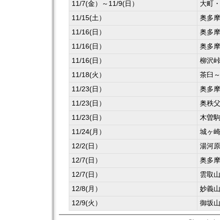
11/7(金）～11/9(日）
大町
11/15(土）
奥多
11/16(日）
奥多
11/16(日）
奥多
11/16(日）
柳沢
11/18(火）
茶臼
11/23(日）
奥多
11/23(日）
奥秩
11/23(日）
木曽
11/24(月）
城ヶ
12/2(日）
湯河
12/7(日）
奥多
12/7(日）
雲取
12/8(月）
妙義
12/9(火）
御坂