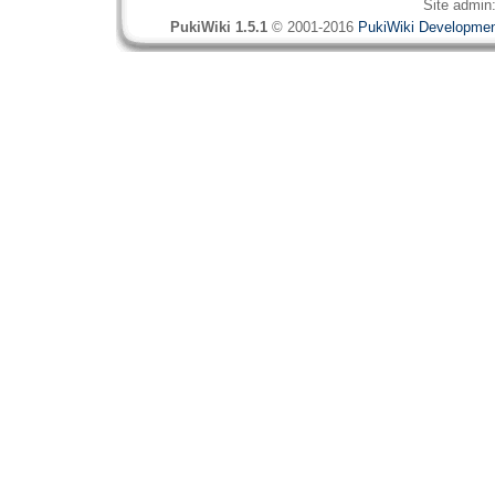
Site admin
PukiWiki 1.5.1
© 2001-2016
PukiWiki Developme