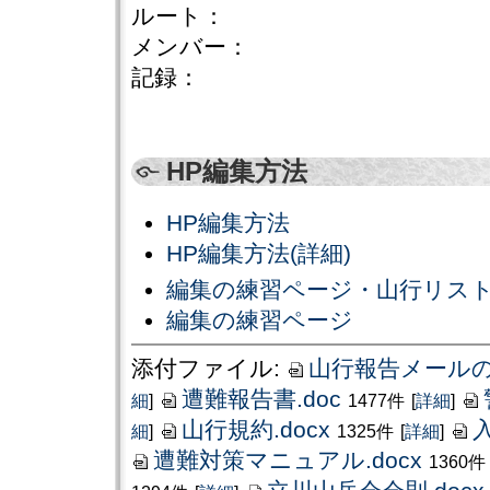
ルート：
メンバー：
記録：
HP編集方法
HP編集方法
HP編集方法(詳細)
編集の練習ページ・山行リス
編集の練習ページ
添付ファイル:
山行報告メールの
遭難報告書.doc
細
]
1477件
[
詳細
]
山行規約.docx
入
細
]
1325件
[
詳細
]
遭難対策マニュアル.docx
1360件