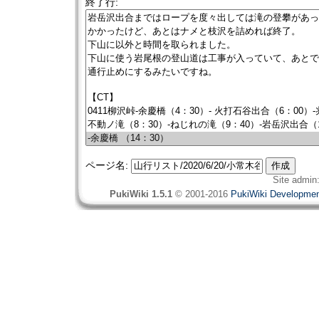
終了行:
ページ名:
Site admin
PukiWiki 1.5.1
© 2001-2016
PukiWiki Developme