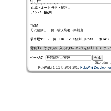
終了行:
ページ名:
Site admin
PukiWiki 1.5.1
© 2001-2016
PukiWiki Developme