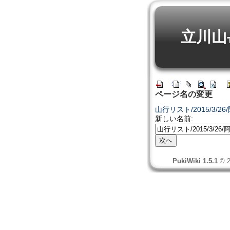
立川山
ページ名の変更
山行リスト/2015/3/
新しい名前:
PukiWiki 1.5.1
© 2