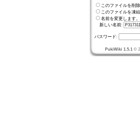
このファイルを削
このファイルを凍結
名前を変更します。
新しい名前:
パスワード:
PukiWiki 1.5.1
© 2