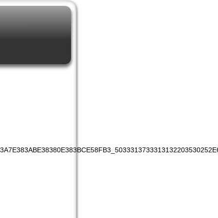
83A7E383ABE38380E383BCE58FB3_5033313733313132203530252E