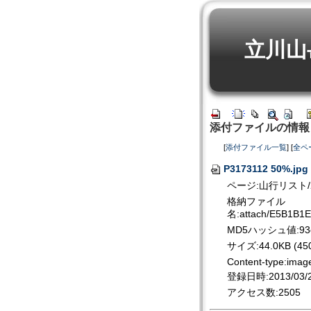
立川山
添付ファイルの情報
[
添付ファイル一覧
] [
全ペ
P3173112 50%.jpg
ページ:山行リスト/2
格納ファイル
名:attach/E5B1B
MD5ハッシュ値:93ee
サイズ:44.0KB (450
Content-type:imag
登録日時:2013/03/20
アクセス数:2505