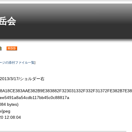
岳会
ージの添付ファイル一覧
]
013/3/17/ショルダー右
1E8A18CE383AAE382B9E383882F323031332F332F31372FE382B7E3
5491a8a54cdb117bb45c0c88817a
84 bytes)
e/jpeg
 12:08:04